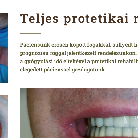
Teljes protetikai 
Páciensünk erősen kopott fogakkal, süllyedt 
prognózisú foggal jelentkezett rendelésünkön.
a gyógyulási idő elteltével a protetikai rehabil
elégedett pácienssel gazdagotunk