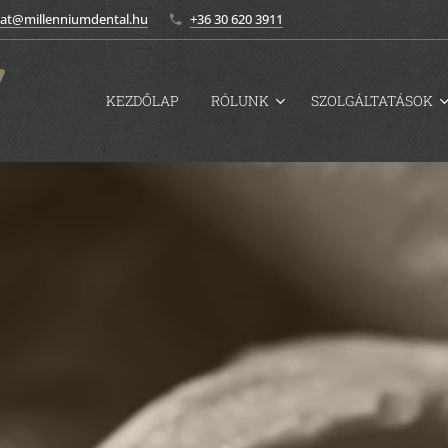
zat@millenniumdental.hu
+36 30 620 3911
KEZDŐLAP
RÓLUNK
SZOLGÁLTATÁSOK