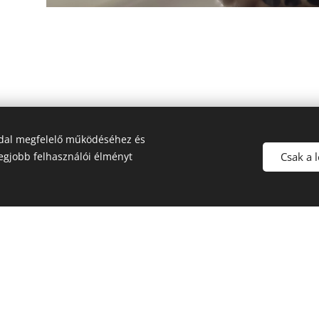
Rólunk mondták...
ldal megfelelő működéséhez és
Csak a 
legjobb felhasználói élményt
,,Maximálisan elégedett voltam,
,
s
nagyszerű munkát végeztek.
ta