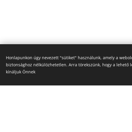
Honlapunkon úgy nevezett "sütiket" használunk, amely a webo
biztonsághoz nélkülözhetetlen. Arra törekszünk, hogy a lehető 
kínáljuk Önnek
,,Első alkalommal voltam náluk,
minden elismerésem az övék. Sajno