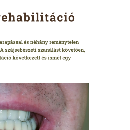
rehabilitáció
harapással és néhány reménytelen
 A szájsebészeti szanálást követően,
itáció következett és ismét egy