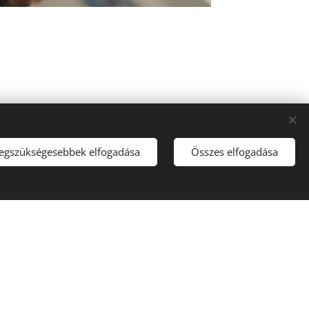
legszükségesebbek elfogadása
Összes elfogadása
,Mátyás doktorral még évekkel ezelőtt
lálkoztam... Gyerekkori traumáimnak