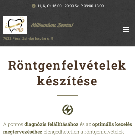
H, K, Cs 16:00 - 20:00 Sz, P 09:00-13:00
Millennium Dental
7622 Pécs, Zsinkó István u. 9
Röntgenfelvételek
készítése
A pontos
diagnózis felállításához
és az
optimális kezelés
megtervezéséhez
elengedhetetlen a röntgenfelvételek