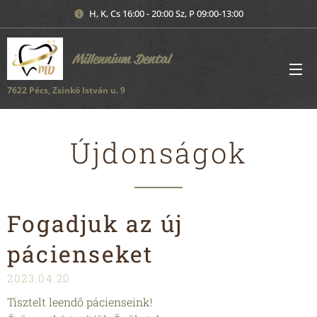
H, K, Cs 16:00 - 20:00 Sz, P 09:00-13:00
Millennium Dental
7622 Pécs, Zsinkó István u. 9
Újdonságok
Fogadjuk az új
pácienseket
2023.04.20
Tisztelt leendő pácienseink!