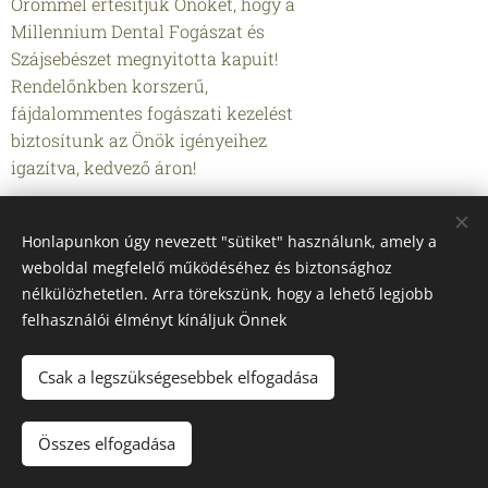
Örömmel értesítjük Önöket, hogy a
Millennium Dental Fogászat és
Szájsebészet megnyitotta kapuit!
Rendelőnkben korszerű,
fájdalommentes fogászati kezelést
biztosítunk az Önök igényeihez
igazítva, kedvező áron!
Honlapunkon úgy nevezett "sütiket" használunk, amely a
weboldal megfelelő működéséhez és biztonsághoz
nélkülözhetetlen. Arra törekszünk, hogy a lehető legjobb
felhasználói élményt kínáljuk Önnek
Millennium Dental Fogászat és Szájsebészet
Csak a legszükségesebbek elfogadása
Sütik
Nyelvek
Összes elfogadása
Magyar
English